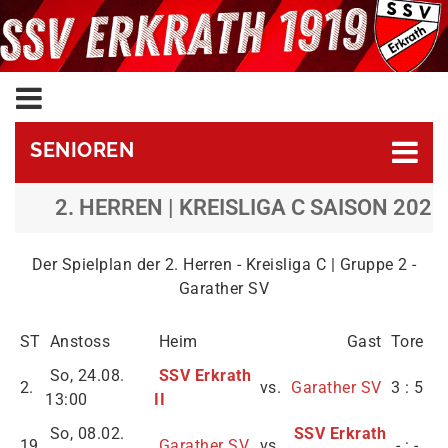
SENIOREN
2. HERREN | KREISLIGA C SAISON 2025
Der Spielplan der 2. Herren - Kreisliga C | Gruppe 2 -
Garather SV
ST
Anstoss
Heim
Gast
Tore
So, 24.08.
SSV Erkrath
2.
vs.
Garather SV
3 : 5
13:00
II
So, 08.02.
SSV Erkrath
19.
Garather SV
vs.
- : -