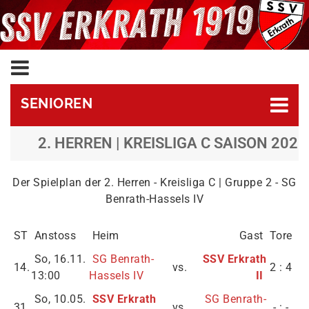
SENIOREN
2. HERREN | KREISLIGA C SAISON 2025
Der Spielplan der 2. Herren - Kreisliga C | Gruppe 2 - SG
Benrath-Hassels IV
ST
Anstoss
Heim
Gast
Tore
So, 16.11.
SG Benrath-
SSV Erkrath
14.
vs.
2 : 4
13:00
Hassels IV
II
So, 10.05.
SSV Erkrath
SG Benrath-
31.
vs.
- : -