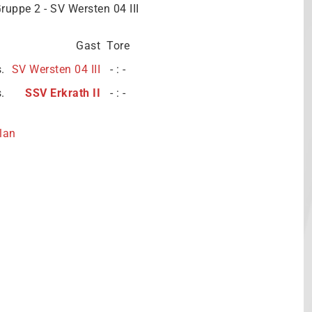
Gruppe 2 - SV Wersten 04 III
Gast
Tore
s.
SV Wersten 04 III
- : -
s.
SSV Erkrath II
- : -
lan