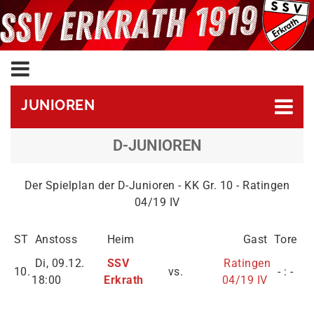
JUNIOREN
D-JUNIOREN
Der Spielplan der D-Junioren - KK Gr. 10 - Ratingen
04/19 IV
ST
Anstoss
Heim
Gast
Tore
Di, 09.12.
SSV
Ratingen
10.
vs.
- : -
18:00
Erkrath
04/19 IV