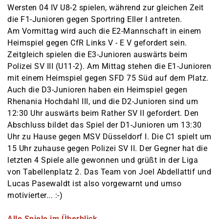
Wersten 04 IV U8-2 spielen, während zur gleichen Zeit
die F1-Junioren gegen Sportring Eller I antreten.
Am Vormittag wird auch die E2-Mannschaft in einem
Heimspiel gegen CfR Links V - E V gefordert sein.
Zeitgleich spielen die E3-Junioren auswärts beim
Polizei SV III (U11-2). Am Mittag stehen die E1-Junioren
mit einem Heimspiel gegen SFD 75 Süd auf dem Platz.
Auch die D3-Junioren haben ein Heimspiel gegen
Rhenania Hochdahl III, und die D2-Junioren sind um
12:30 Uhr auswärts beim Rather SV II gefordert. Den
Abschluss bildet das Spiel der D1-Junioren um 13:30
Uhr zu Hause gegen MSV Düsseldorf I. Die C1 spielt um
15 Uhr zuhause gegen Polizei SV II. Der Gegner hat die
letzten 4 Spiele alle gewonnen und grüßt in der Liga
von Tabellenplatz 2. Das Team von Joel Abdellattif und
Lucas Pasewaldt ist also vorgewarnt und umso
motivierter... :-)
Viel Erfolg und Spaß allen Teams an diesem Spieltag!
Alle Spiele im Überblick