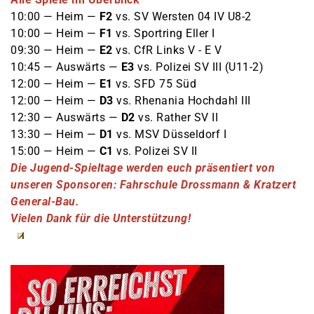
10:00 — Heim —
F2
vs. SV Wersten 04 IV U8-2
10:00 — Heim —
F1
vs. Sportring Eller I
09:30 — Heim —
E2
vs. CfR Links V - E V
10:45 — Auswärts —
E3
vs. Polizei SV III (U11-2)
12:00 — Heim —
E1
vs. SFD 75 Süd
12:00 — Heim —
D3
vs. Rhenania Hochdahl III
12:30 — Auswärts —
D2
vs. Rather SV II
13:30 — Heim —
D1
vs. MSV Düsseldorf I
15:00 — Heim —
C1
vs. Polizei SV II
Die Jugend-Spieltage werden euch präsentiert von
unseren Sponsoren: Fahrschule Drossmann & Kratzert
General-Bau.
Vielen Dank für die Unterstützung!