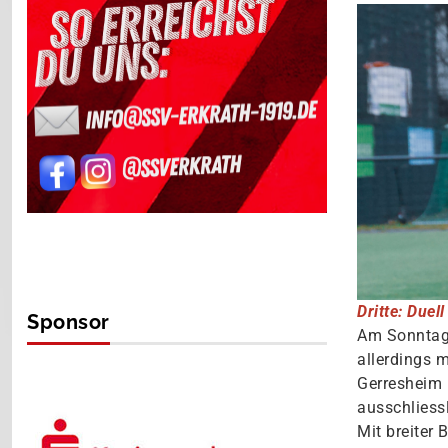
Dritte: Due
Sponsor
Am Sonntag 
allerdings 
Gerresheim I
ausschliess
Mit breiter 