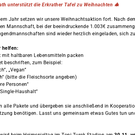
ath unterstützt die Erkrather Tafel zu Weihnachten 🎄
sem Jahr setzen wir unsere Weihnachtsaktion fort. Nach dem
tten Mannschaft, bei der beeindruckende 1.003€ zusammen
ugendmannschaften sind wieder herzlich eingeladen, sich zu 
r helfen:
t mit haltbaren Lebensmitteln packen
 beschriften, zum Beispiel:
ch“, „Vegan“
ch“ (bitte die Fleischsorte angeben)
ere Personen“
 Single-Haushalt“
 alle Pakete und übergeben sie anschließend in Kooperation
ützung benötigen. Lasst uns gemeinsam etwas Gutes tun und e
ird beim Heimspieltag im Toni-Turek Stadion am
30.11. v