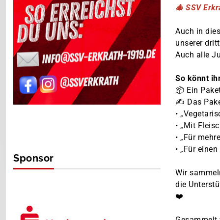
🎄 SSV Erkr
.
Auch in die
unserer dri
Auch alle J
.
So könnt ih
📦 Ein Pake
✍ Das Paket
• „Vegetaris
• „Mit Fleis
• „Für mehr
• „Für einen
Sponsor
.
Wir sammeln
die Unterst
❤️
.
Gesammelt w