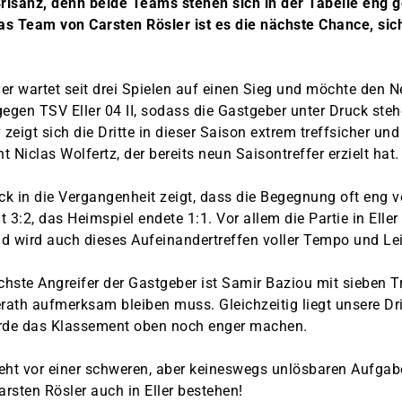
Brisanz, denn beide Teams stehen sich in der Tabelle eng 
das Team von Carsten Rösler ist es die nächste Chance, si
ler wartet seit drei Spielen auf einen Sieg und möchte den N
gegen TSV Eller 04 II, sodass die Gastgeber unter Druck st
 zeigt sich die Dritte in dieser Saison extrem treffsicher und
ht Niclas Wolfertz, der bereits neun Saisontreffer erzielt hat
ck in die Vergangenheit zeigt, dass die Begegnung oft eng v
 3:2, das Heimspiel endete 1:1. Vor allem die Partie in Elle
d wird auch dieses Aufeinandertreffen voller Tempo und Lei
chste Angreifer der Gastgeber ist Samir Baziou mit sieben T
ath aufmerksam bleiben muss. Gleichzeitig liegt unsere Dri
rde das Klassement oben noch enger machen.
steht vor einer schweren, aber keineswegs unlösbaren Aufga
rsten Rösler auch in Eller bestehen!