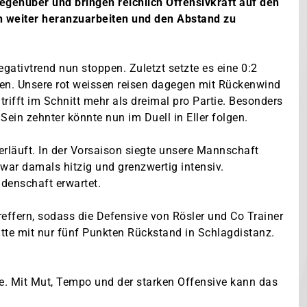
gegenüber und bringen reichlich Offensivkraft auf den
ch weiter heranzuarbeiten und den Abstand zu
egativtrend nun stoppen. Zuletzt setzte es eine 0:2
ehen. Unsere rot weissen reisen dagegen mit Rückenwind
 trifft im Schnitt mehr als dreimal pro Partie. Besonders
. Sein zehnter könnte nun im Duell in Eller folgen.
erläuft. In der Vorsaison siegte unsere Mannschaft
r war damals hitzig und grenzwertig intensiv.
denschaft erwartet.
reffern, sodass die Defensive von Rösler und Co Trainer
tte mit nur fünf Punkten Rückstand in Schlagdistanz.
be. Mit Mut, Tempo und der starken Offensive kann das