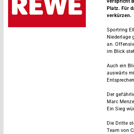
verspricht 
Platz. Für 
verkürzen.
Sportring El
Niederlage 
an. Offensiv
im Blick ste
Auch ein Bli
auswärts mit
Entsprechen
Der gefährli
Marc Menzer
Ein Sieg wü
Die Dritte 
Team von Ca