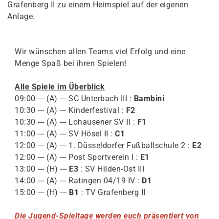
Grafenberg II zu einem Heimspiel auf der eigenen
Anlage.
Wir wünschen allen Teams viel Erfolg und eine
Menge Spaß bei ihren Spielen!
Alle Spiele im Überblick
09:00 --- (A) --- SC Unterbach III :
Bambini
10:30 --- (A) --- Kinderfestival :
F2
10:30 --- (A) --- Lohausener SV II :
F1
11:00 --- (A) --- SV Hösel II :
C1
12:00 --- (A) --- 1. Düsseldorfer Fußballschule 2 :
E2
12:00 --- (A) --- Post Sportverein I :
E1
13:00 --- (H) ---
E3
: SV Hilden-Ost III
14:00 --- (A) --- Ratingen 04/19 IV :
D1
15:00 --- (H) ---
B1
: TV Grafenberg II
Die Jugend-Spieltage werden euch präsentiert von