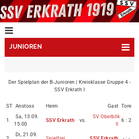
JUNIOREN
Der Spielplan der B-Junioren | Kreisklasse Gruppe 4 -
SSV Erkrath I
ST
Anstoss
Heim
Gast
Tore
Sa, 13.09.
SV Oberbilk
1.
SSV Erkrath
vs.
6 : 2
15:00
II
Di, 21.09.
2.
Spielfrei
SSV Erkrath
- : -