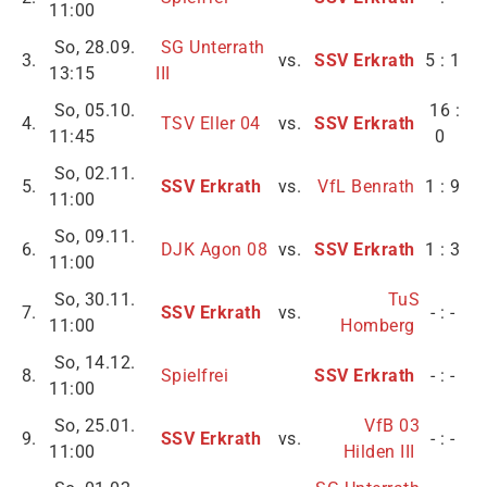
11:00
So, 28.09.
SG Unterrath
3.
vs.
SSV Erkrath
5 : 1
13:15
III
So, 05.10.
16 :
4.
TSV Eller 04
vs.
SSV Erkrath
11:45
0
So, 02.11.
5.
SSV Erkrath
vs.
VfL Benrath
1 : 9
11:00
So, 09.11.
6.
DJK Agon 08
vs.
SSV Erkrath
1 : 3
11:00
So, 30.11.
TuS
7.
SSV Erkrath
vs.
- : -
11:00
Homberg
So, 14.12.
8.
Spielfrei
SSV Erkrath
- : -
11:00
So, 25.01.
VfB 03
9.
SSV Erkrath
vs.
- : -
11:00
Hilden III