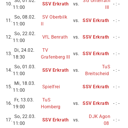
So, 01.02.
SG Unterrath
10.
SSV Erkrath
vs.
- : -
11:00
III
So, 08.02.
SV Oberbilk
11.
vs.
SSV Erkrath
- : -
11:00
II
So, 22.02.
12.
VfL Benrath
vs.
SSV Erkrath
- : -
11:00
Di, 24.02.
TV
13.
vs.
SSV Erkrath
- : -
18:30
Grafenberg III
So, 01.03.
TuS
14.
SSV Erkrath
vs.
- : -
11:00
Breitscheid
Mi, 18.03.
15.
Spielfrei
SSV Erkrath
- : -
11:00
Fr, 13.03.
TuS
16.
vs.
SSV Erkrath
- : -
19:00
Homberg
So, 22.03.
DJK Agon
17.
SSV Erkrath
vs.
- : -
11:00
08